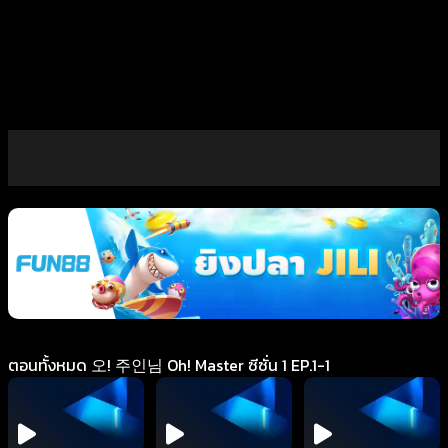
ตอนทั้งหมด 오! 주인님 Oh! Master ซีซั่น 1 EP.1-1