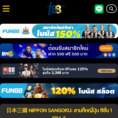
日本三國 NIPPON SANGOKU: สามก๊กญี่ปุ่น ซีซั่น 1