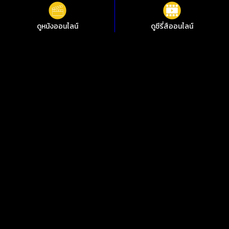
ดูหนังออนไลน์
ดูซีรี่ส์ออนไลน์
เว็บดูซีรี่ย์ออนไลน์ ดูซีรี่ย์ 日本三國 NIPPON SANGOKU: สามก๊ก