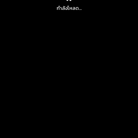
กำลังโหลด...