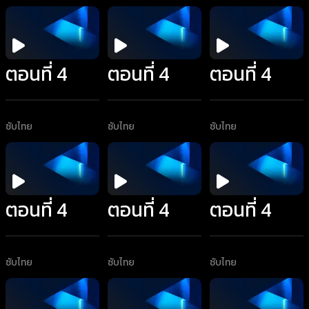
ตอนที่ 4
ตอนที่ 4
ตอนที่ 4
ซับไทย
ซับไทย
ซับไทย
ตอนที่ 4
ตอนที่ 4
ตอนที่ 4
ซับไทย
ซับไทย
ซับไทย