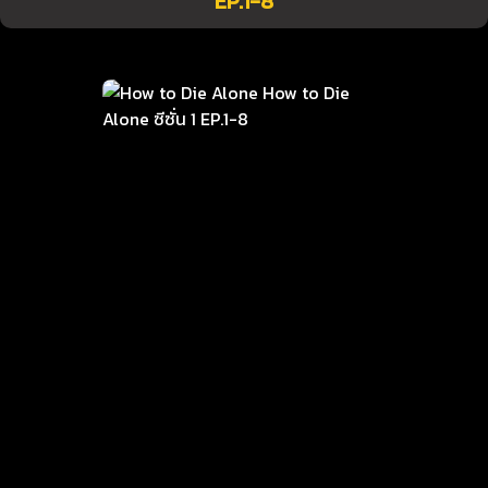
EP.1-8