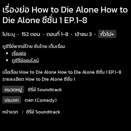
เรื่องย่อ How to Die Alone How to
Die Alone ซีซั่น 1 EP.1-8
ไม่ระบุ
152 ตอน
ตอนที่ 1-8
เข้าชม
3
ทั่วไป+
•
•
•
•
ดูซีรี่ย์พากย์ไทย ซับไทย เต็มเรื่อง
เรื่องย่อ
ดูซีรี่ย์ออนไลน์
เนื้อเรื่อง How to Die Alone How to Die Alone ซีซั่น 1 EP.1-8
รายละเอียด How to Die Alone ซีซั่น 1
หมวดหมู่
ซีรี่ย์ Soundtrack
ประเภท
ตลก (Comedy)
หน้าแรก
ซีรี่ย์ Soundtrack