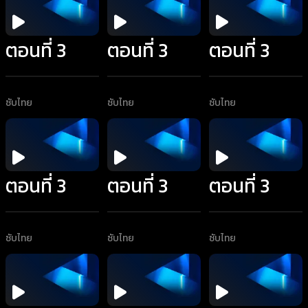
ตอนที่ 3
ตอนที่ 3
ตอนที่ 3
ซับไทย
ซับไทย
ซับไทย
ตอนที่ 3
ตอนที่ 3
ตอนที่ 3
ซับไทย
ซับไทย
ซับไทย