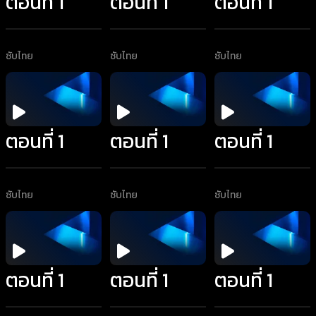
ตอนที่ 1
ตอนที่ 1
ตอนที่ 1
ซับไทย
ซับไทย
ซับไทย
ตอนที่ 1
ตอนที่ 1
ตอนที่ 1
ซับไทย
ซับไทย
ซับไทย
ตอนที่ 1
ตอนที่ 1
ตอนที่ 1