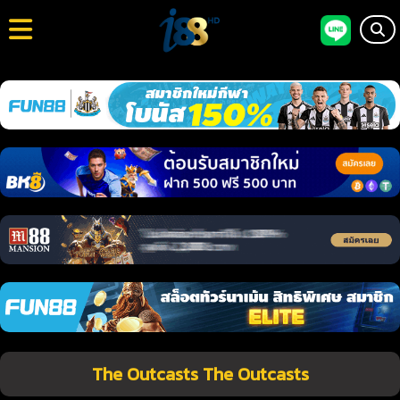
The Outcasts The Outcasts