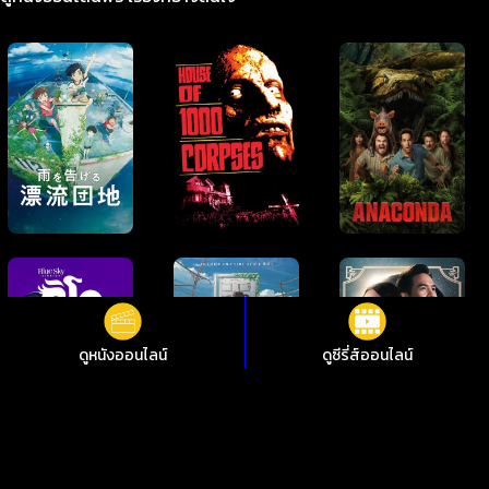
ดูหนังออนไลน์
ดูซีรี่ส์ออนไลน์