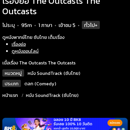
เรื่องย่อ The Outcasts The
Outcasts
ไม่ระบุ
95m
1 ภาษา
เข้าชม
5
ทั่วไป+
•
•
•
•
ดูหนังพากย์ไทย ซับไทย เต็มเรื่อง
เรื่องย่อ
ดูหนังออนไลน์
เนื้อเรื่อง The Outcasts The Outcasts
หมวดหมู่
หนัง SoundTrack (ซับไทย)
ประเภท
ตลก (Comedy)
หน้าแรก
หนัง SoundTrack (ซับไทย)