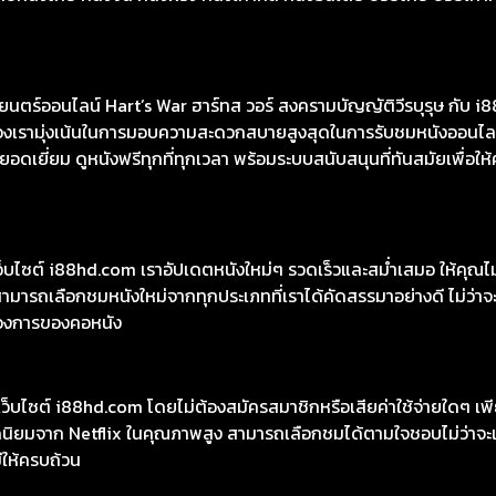
 ฮาร์ทส วอร์ สงครามบัญญัติวีรบุรุษ ชัดสุดที่ i88HD
8HD มีหนังให้เลือกฟรีมากกว่า 10,000 เรื่อง ทั้งหนังคลาสสิกและหนั
นังไทย หนังจีน หนังฝรั่ง หนังเกาหลี หนังอินเดีย ซีรีย์ไทย ซีรีย์เกา
ร์ออนไลน์ Hart’s War ฮาร์ทส วอร์ สงครามบัญญัติวีรบุรุษ กับ i8
ต์ของเรามุ่งเน้นในการมอบความสะดวกสบายสูงสุดในการรับชมหนังออนไลน
เยี่ยม ดูหนังฟรีทุกที่ทุกเวลา พร้อมระบบสนับสนุนที่ทันสมัยเพื่อให้
เว็บไซต์ i88hd.com เราอัปเดตหนังใหม่ๆ รวดเร็วและสม่ำเสมอ ให้คุณ
มารถเลือกชมหนังใหม่จากทุกประเภทที่เราได้คัดสรรมาอย่างดี ไม่ว่าจะเ
องการของคอหนัง