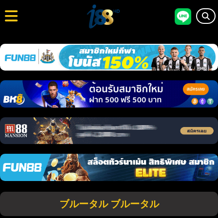
ブルータル ブルータル