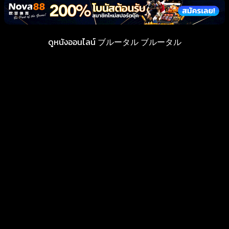
ดูหนังออนไลน์ ブルータル ブルータル