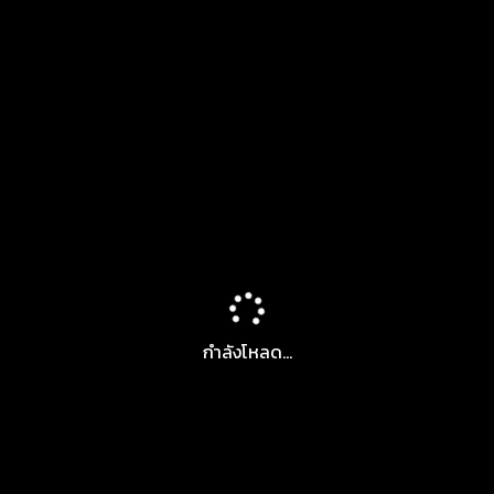
กำลังโหลด...