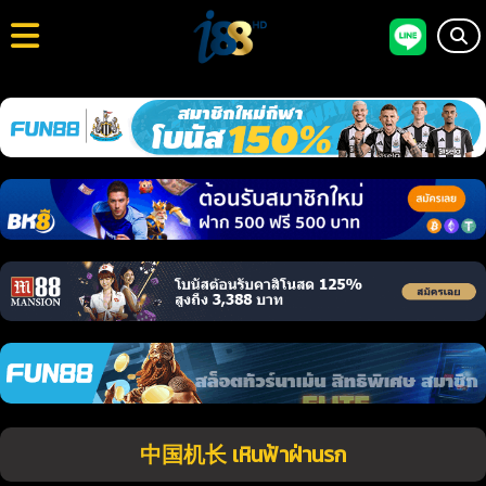
中国机长 เหินฟ้าฝ่านรก