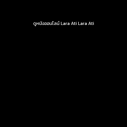
ดูหนังออนไลน์ Lara Ati Lara Ati