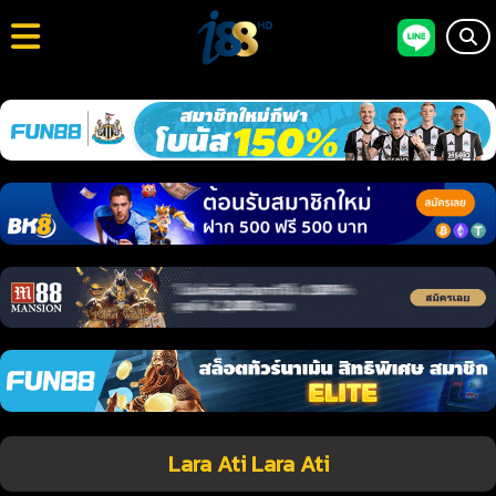
Lara Ati Lara Ati