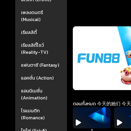
เพลงดนตรี
(Musical)
เรียลลิตี้
เรียลลิตี้โชว์
(Reality-TV)
แฟนตาซี (Fantasy)
แอคชั่น (Action)
แอนนิเมชั่น
(Animation)
ตอนทั้งหมด 今天的她们 今天的她们
โรแมนติก
(Romance)
ไซไฟ (Sci-fi)