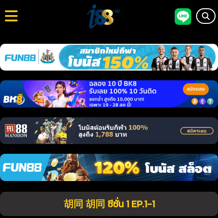
胡同 胡同 ซีซั่น 1 EP.1-1