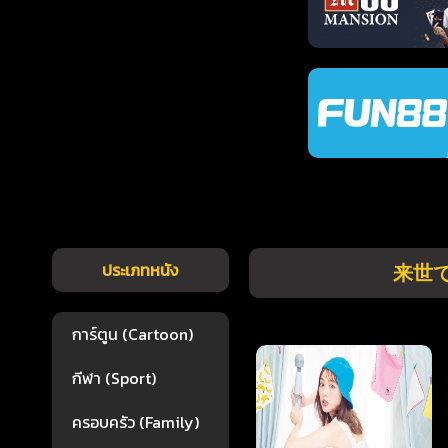
ประเภทหนัง
来世で
การ์ตูน (Cartoon)
กีฬา (Sport)
ครอบครัว (Family)