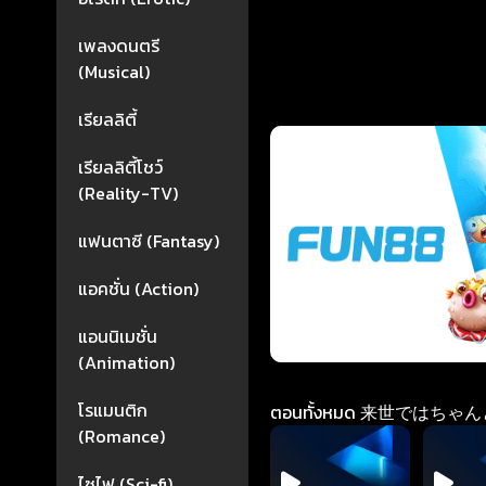
เพลงดนตรี
(Musical)
เรียลลิตี้
เรียลลิตี้โชว์
(Reality-TV)
แฟนตาซี (Fantasy)
แอคชั่น (Action)
แอนนิเมชั่น
(Animation)
โรแมนติก
ตอนทั้งหมด 来世ではちゃんと
(Romance)
ไซไฟ (Sci-fi)