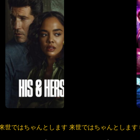
น์ ดูซีรี่ย์ 来世ではちゃんとします 来世ではちゃんとします ซีซั่น