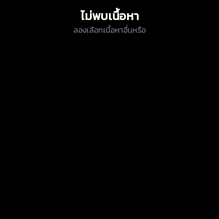
ไม่พบเนื้อหา
ลองเลือกเนื้อหาอื่นหรือ