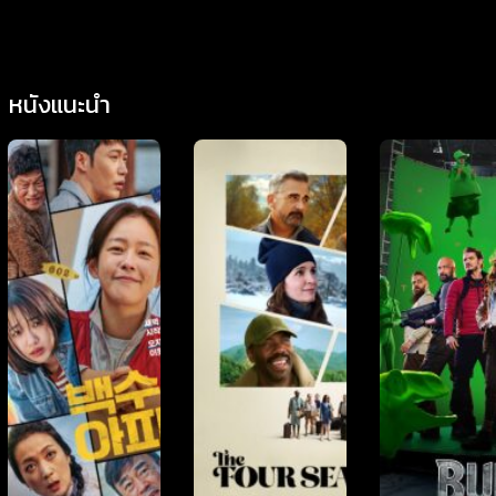
หนังแนะนำ