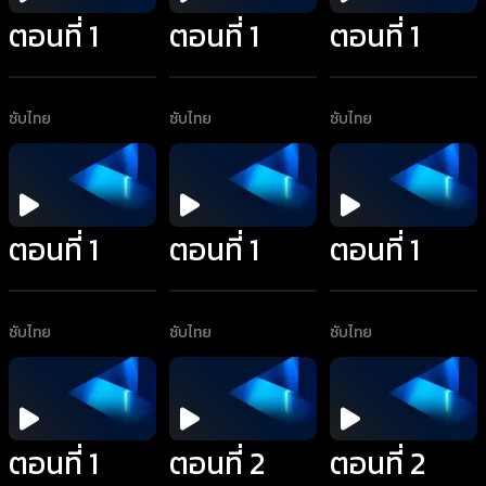
ตอนที่ 1
ตอนที่ 1
ตอนที่ 1
ซับไทย
ซับไทย
ซับไทย
ตอนที่ 1
ตอนที่ 1
ตอนที่ 1
ซับไทย
ซับไทย
ซับไทย
ตอนที่ 1
ตอนที่ 2
ตอนที่ 2