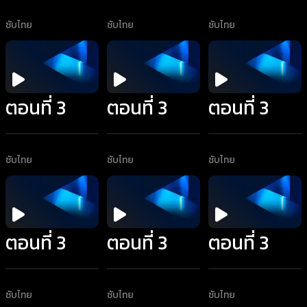
ซับไทย
ซับไทย
ซับไทย
ตอนที่ 3
ตอนที่ 3
ตอนที่ 3
ซับไทย
ซับไทย
ซับไทย
ตอนที่ 3
ตอนที่ 3
ตอนที่ 3
ซับไทย
ซับไทย
ซับไทย