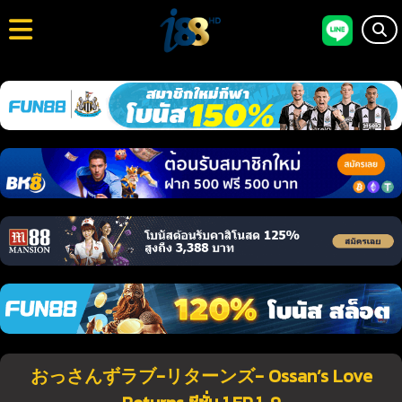
おっさんずラブ-リターンズ- Ossan’s Love