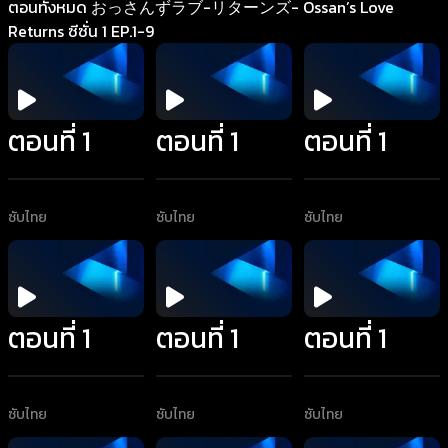
ตอนทั้งหมด おっさんずラブ-リターンズ- Ossan’s Love
Returns ซีซั่น 1 EP.1-9
ตอนที่ 1
ตอนที่ 1
ตอนที่ 1
ซับไทย
ซับไทย
ซับไทย
ตอนที่ 1
ตอนที่ 1
ตอนที่ 1
ซับไทย
ซับไทย
ซับไทย