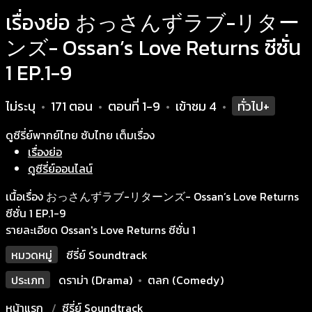
เรื่องย่อ おっさんずラブ-リター
ンズ- Ossan’s Love Returns ซีซั่น
1 EP.1-9
ไม่ระบุ
171 ตอน
ตอนที่ 1-9
เข้าชม
4
ทั่วไป+
•
•
•
•
ดูซีรี่ย์พากย์ไทย ซับไทย เต็มเรื่อง
เรื่องย่อ
ดูซีรี่ย์ออนไลน์
เนื้อเรื่อง おっさんずラブ-リターンズ- Ossan’s Love Returns
ซีซั่น 1 EP.1-9
รายละเอียด Ossan's Love Returns ซีซั่น 1
หมวดหมู่
ซีรี่ย์ Soundtrack
ประเภท
ดราม่า (Drama)
•
ตลก (Comedy)
หน้าแรก
ซีรี่ย์ Soundtrack