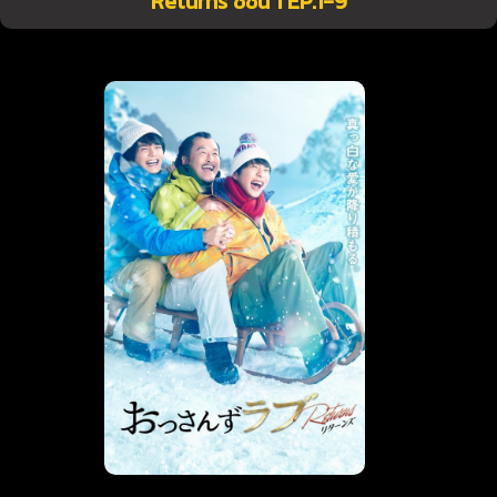
Returns ซีซั่น 1 EP.1-9