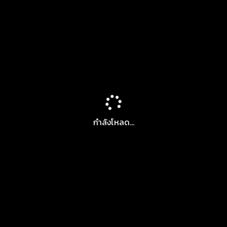
กำลังโหลด...