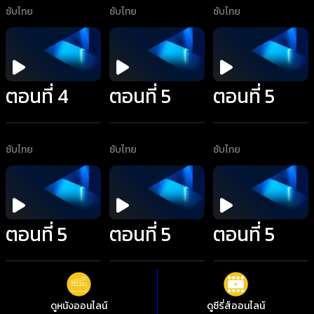
ซับไทย
ซับไทย
ซับไทย
ตอนที่ 4
ตอนที่ 5
ตอนที่ 5
ซับไทย
ซับไทย
ซับไทย
ตอนที่ 5
ตอนที่ 5
ตอนที่ 5
ซับไทย
ซับไทย
ซับไทย
ดูหนังออนไลน์
ดูซีรี่ส์ออนไลน์