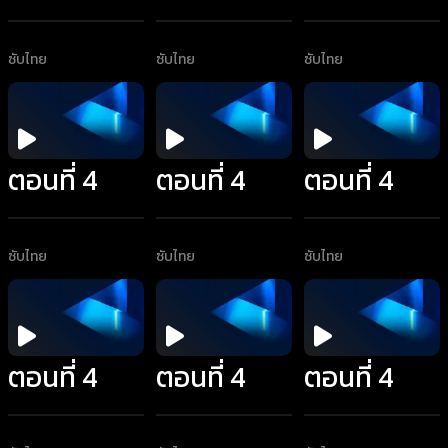
ซับไทย
ซับไทย
ซับไทย
ตอนที่ 4
ตอนที่ 4
ตอนที่ 4
ซับไทย
ซับไทย
ซับไทย
ตอนที่ 4
ตอนที่ 4
ตอนที่ 4