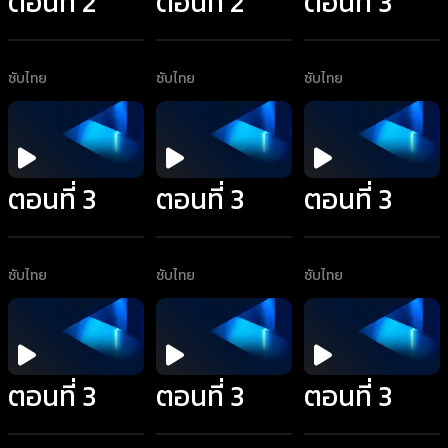
ตอนที่ 2
ตอนที่ 2
ตอนที่ 3
ซับไทย
ซับไทย
ซับไทย
ตอนที่ 3
ตอนที่ 3
ตอนที่ 3
ซับไทย
ซับไทย
ซับไทย
ตอนที่ 3
ตอนที่ 3
ตอนที่ 3