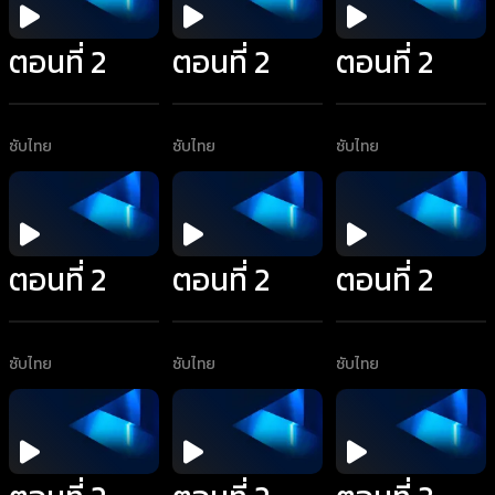
ตอนที่ 2
ตอนที่ 2
ตอนที่ 2
ซับไทย
ซับไทย
ซับไทย
ตอนที่ 2
ตอนที่ 2
ตอนที่ 2
ซับไทย
ซับไทย
ซับไทย