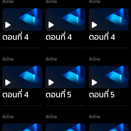
ซับไทย
ซับไทย
ซับไทย
ตอนที่ 4
ตอนที่ 4
ตอนที่ 4
ซับไทย
ซับไทย
ซับไทย
ตอนที่ 4
ตอนที่ 5
ตอนที่ 5
ซับไทย
ซับไทย
ซับไทย