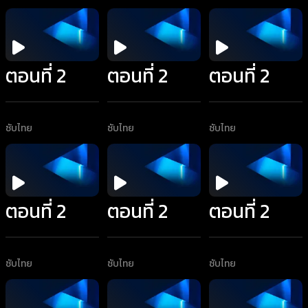
ตอนที่ 2
ตอนที่ 2
ตอนที่ 2
ซับไทย
ซับไทย
ซับไทย
ตอนที่ 2
ตอนที่ 2
ตอนที่ 2
ซับไทย
ซับไทย
ซับไทย