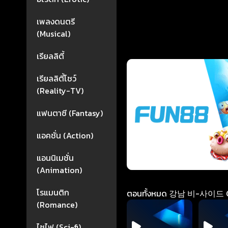
เพลงดนตรี
(Musical)
เรียลลิตี้
เรียลลิตี้โชว์
(Reality-TV)
แฟนตาซี (Fantasy)
แอคชั่น (Action)
แอนนิเมชั่น
(Animation)
โรแมนติก
ตอนทั้งหมด 강남 비-사이드 Gang
(Romance)
ไซไฟ (Sci-fi)