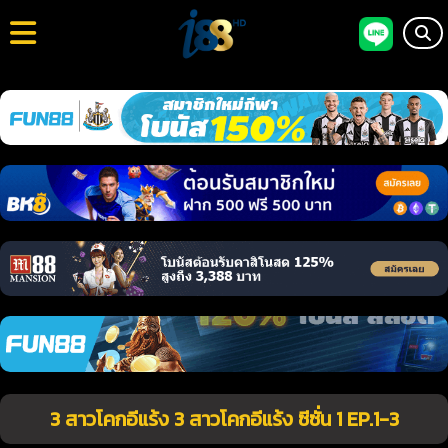
3 สาวโคกอีแร้ง 3 สาวโคกอีแร้ง ซีซั่น 1 EP.1-3