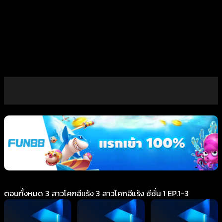
ตอนทั้งหมด 3 สาวโคกอีแร้ง 3 สาวโคกอีแร้ง ซีซั่น 1 EP.1-3