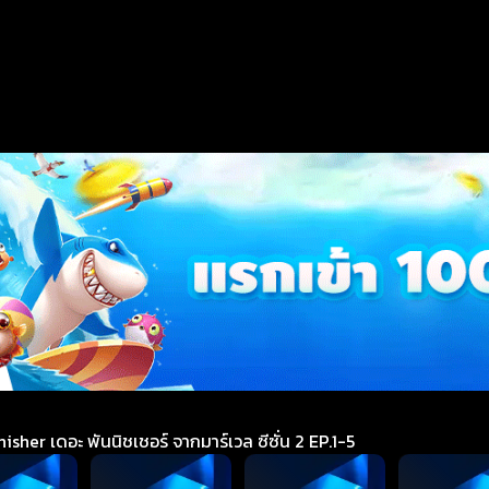
sher เดอะ พันนิชเชอร์ จากมาร์เวล ซีซั่น 2 EP.1-5