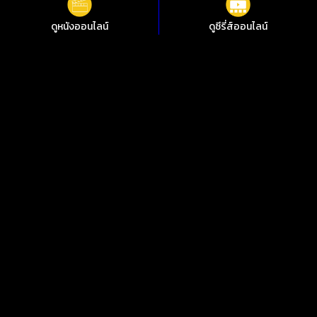
ดูหนังออนไลน์
ดูซีรี่ส์ออนไลน์
เว็บดูซีรี่ย์ออนไลน์ ดูซีรี่ย์ เจ๊ทแหลก เจ๊ทแหลก ซีซั่น 1 EP.1-3
ดูซีรี่ย์ออนไลน์ที่เรา การันตีได้ว่าคุ้มค่าและครบครันในที่เดียว!
i88hd.com ไม่ว่าจะดูซีรี่ย์ Netflix, ViU, Disney+ ก็รวดเร็ว คมชัด
ดูฟรี แถมไม่กระตุก ไม่มีโฆษณา ดูซีรี่ย์ใหม่ ครบจบในที่เดียว