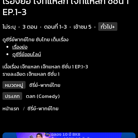
เรื่องย่อ เจ๊ทแหลก เจ๊ทแหลก ซีซั่น 1
EP.1-3
ไม่ระบุ
3 ตอน
ตอนที่ 1-3
เข้าชม
5
ทั่วไป+
•
•
•
•
ดูซีรี่ย์พากย์ไทย ซับไทย เต็มเรื่อง
เรื่องย่อ
ดูซีรี่ย์ออนไลน์
เนื้อเรื่อง เจ๊ทแหลก เจ๊ทแหลก ซีซั่น 1 EP.1-3
รายละเอียด เจ๊ทแหลก ซีซั่น 1
หมวดหมู่
ซีรี่ย์-พากย์ไทย
ประเภท
ตลก (Comedy)
หน้าแรก
ซีรี่ย์-พากย์ไทย