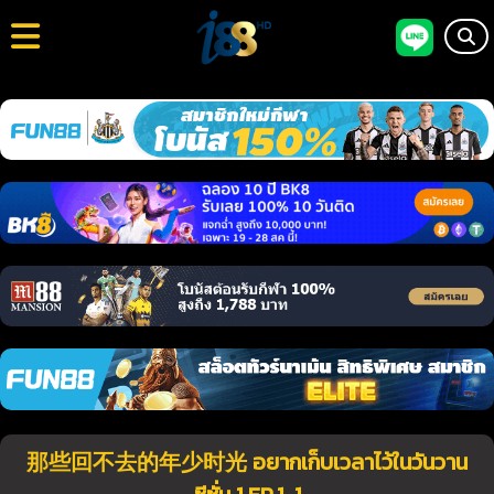
那些回不去的年少时光 อยากเก็บเวลาไว้ในวันวาน