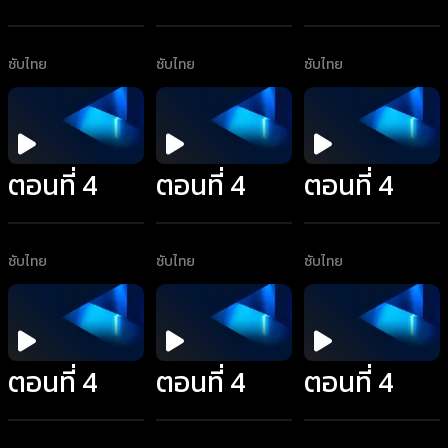
ซับไทย
ซับไทย
ซับไทย
ตอนที่ 4
ตอนที่ 4
ตอนที่ 4
ซับไทย
ซับไทย
ซับไทย
ตอนที่ 4
ตอนที่ 4
ตอนที่ 4