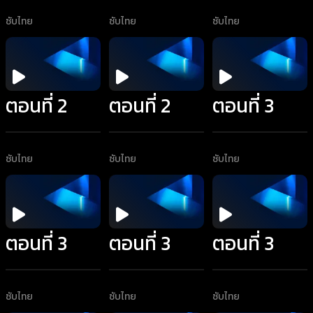
ซับไทย
ซับไทย
ซับไทย
ตอนที่ 2
ตอนที่ 2
ตอนที่ 3
ซับไทย
ซับไทย
ซับไทย
ตอนที่ 3
ตอนที่ 3
ตอนที่ 3
ซับไทย
ซับไทย
ซับไทย