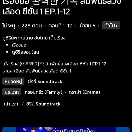
เรื่องย่อ 완벽한 가족 สัมพันธ์ลวง
เลือด ซีซั่น 1 EP.1-12
ไม่ระบุ
228 ตอน
ตอนที่ 1-12
เข้าชม
5
ทั่วไป+
•
•
•
•
ดูซีรี่ย์พากย์ไทย ซับไทย เต็มเรื่อง
เรื่องย่อ
ดูซีรี่ย์ออนไลน์
เนื้อเรื่อง 완벽한 가족 สัมพันธ์ลวงเลือด ซีซั่น 1 EP.1-12
รายละเอียด สัมพันธ์ลวงเลือด ซีซั่น 1
หมวดหมู่
ซีรี่ย์ Soundtrack
ประเภท
ครอบครัว (Family)
•
ดราม่า (Drama)
หน้าแรก
ซีรี่ย์ Soundtrack