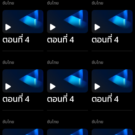
ซับไทย
ซับไทย
ซับไทย
ตอนที่ 4
ตอนที่ 4
ตอนที่ 4
ซับไทย
ซับไทย
ซับไทย
ตอนที่ 4
ตอนที่ 4
ตอนที่ 4
ซับไทย
ซับไทย
ซับไทย