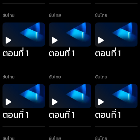
ซับไทย
ซับไทย
ซับไทย
ตอนที่ 1
ตอนที่ 1
ตอนที่ 1
ซับไทย
ซับไทย
ซับไทย
ตอนที่ 1
ตอนที่ 1
ตอนที่ 1
ซับไทย
ซับไทย
ซับไทย