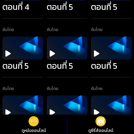
ตอนที่ 4
ตอนที่ 5
ตอนที่ 5
ซับไทย
ซับไทย
ซับไทย
ตอนที่ 5
ตอนที่ 5
ตอนที่ 5
ซับไทย
ซับไทย
ซับไทย
ตอนที่ 5
ตอนที่ 5
ตอนที่ 5
ดูหนังออนไลน์
ดูซีรี่ส์ออนไลน์