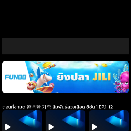
ตอนทั้งหมด 완벽한 가족 สัมพันธ์ลวงเลือด ซีซั่น 1 EP.1-12