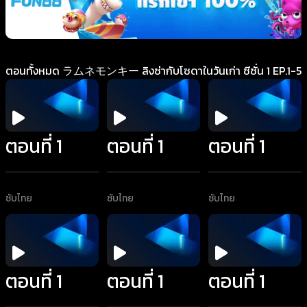
ตอนทั้งหมด ラムネモンキー ลิงซ่ากับโซดาในวันเก่า ซีซั่น 1 EP.1-5
ตอนที่ 1
ตอนที่ 1
ตอนที่ 1
ซับไทย
ซับไทย
ซับไทย
ตอนที่ 1
ตอนที่ 1
ตอนที่ 1