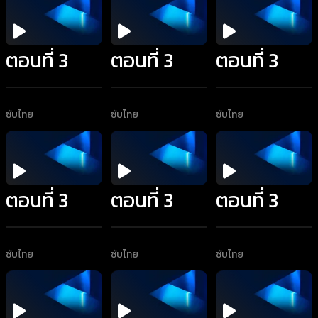
ตอนที่ 3
ตอนที่ 3
ตอนที่ 3
ซับไทย
ซับไทย
ซับไทย
ตอนที่ 3
ตอนที่ 3
ตอนที่ 3
ซับไทย
ซับไทย
ซับไทย