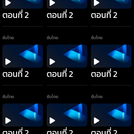
ตอนที่ 2
ตอนที่ 2
ตอนที่ 2
ซับไทย
ซับไทย
ซับไทย
ตอนที่ 2
ตอนที่ 2
ตอนที่ 2
ซับไทย
ซับไทย
ซับไทย
ตอนที่ 2
ตอนที่ 2
ตอนที่ 2