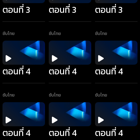
ตอนที่ 3
ตอนที่ 3
ตอนที่ 3
ซับไทย
ซับไทย
ซับไทย
ตอนที่ 4
ตอนที่ 4
ตอนที่ 4
ซับไทย
ซับไทย
ซับไทย
ตอนที่ 4
ตอนที่ 4
ตอนที่ 4