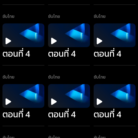
ซับไทย
ซับไทย
ซับไทย
ตอนที่ 4
ตอนที่ 4
ตอนที่ 4
ซับไทย
ซับไทย
ซับไทย
ตอนที่ 4
ตอนที่ 4
ตอนที่ 4
ซับไทย
ซับไทย
ซับไทย