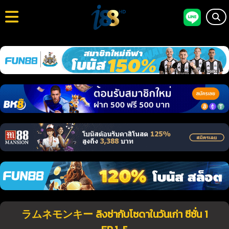
ラムネモンキー ลิงซ่ากับโซดาในวันเก่า ซีซั่น 1