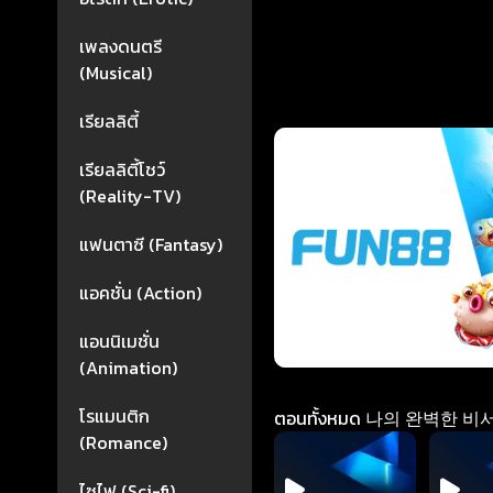
เพลงดนตรี
(Musical)
เรียลลิตี้
เรียลลิตี้โชว์
(Reality-TV)
แฟนตาซี (Fantasy)
แอคชั่น (Action)
แอนนิเมชั่น
(Animation)
โรแมนติก
ตอนทั้งหมด 나의 완벽한 비서 รับจ้
(Romance)
ไซไฟ (Sci-fi)