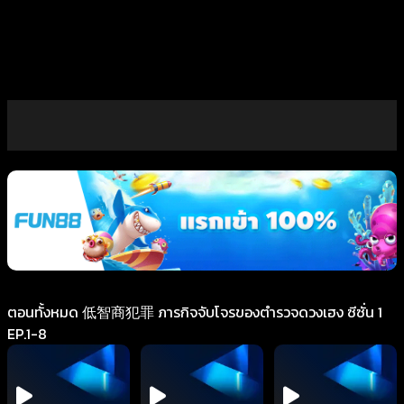
ตอนทั้งหมด 低智商犯罪 ภารกิจจับโจรของตำรวจดวงเฮง ซีซั่น 1
EP.1-8