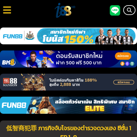
低智商犯罪 ภารกิจจับโจรของตำรวจดวงเฮง ซีซั่น 1