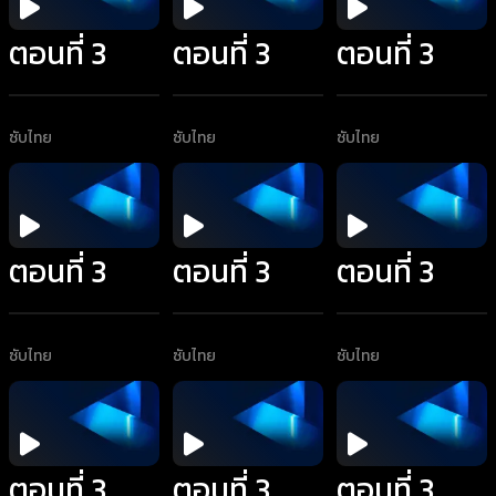
ตอนที่ 3
ตอนที่ 3
ตอนที่ 3
ซับไทย
ซับไทย
ซับไทย
ตอนที่ 3
ตอนที่ 3
ตอนที่ 3
ซับไทย
ซับไทย
ซับไทย
ตอนที่ 3
ตอนที่ 3
ตอนที่ 3