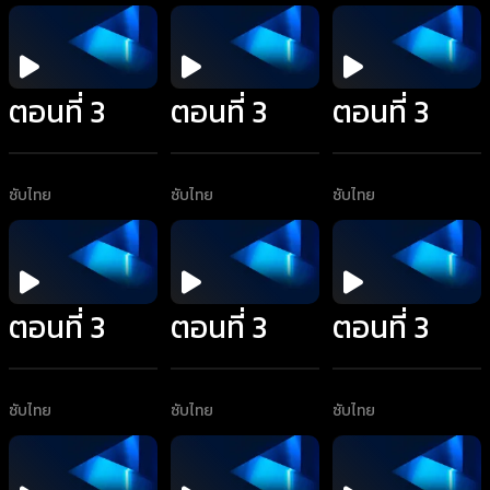
ตอนที่ 3
ตอนที่ 3
ตอนที่ 3
ซับไทย
ซับไทย
ซับไทย
ตอนที่ 3
ตอนที่ 3
ตอนที่ 3
ซับไทย
ซับไทย
ซับไทย