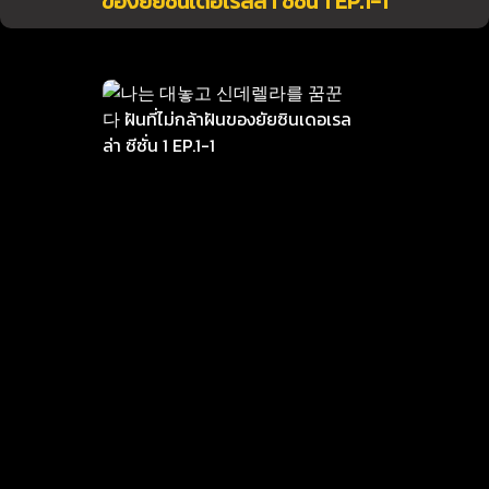
ของยัยซินเดอเรลล่า ซีซั่น 1 EP.1-1