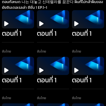
ตอนทั้งหมด 나는 대놓고 신데렐라를 꿈꾼다 ฝันที่ไม่กล้าฝันของ
ยัยซินเดอเรลล่า ซีซั่น 1 EP.1-1
ตอนที่ 1
ตอนที่ 1
ตอนที่ 1
ซับไทย
ซับไทย
ซับไทย
ตอนที่ 1
ตอนที่ 1
ตอนที่ 1
ซับไทย
ซับไทย
ซับไทย