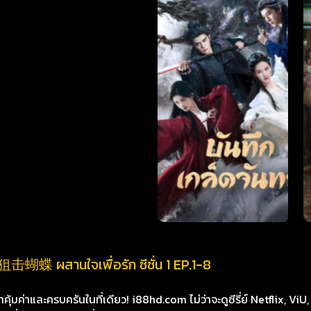
ี่ย์ 狙击蝴蝶 ผสานใจเพื่อรัก ซีซั่น 1 EP.1-8
้ว่าคุ้มค่าและครบครันในที่เดียว! i88hd.com ไม่ว่าจะดูซีรี่ย์ Netflix, Vi