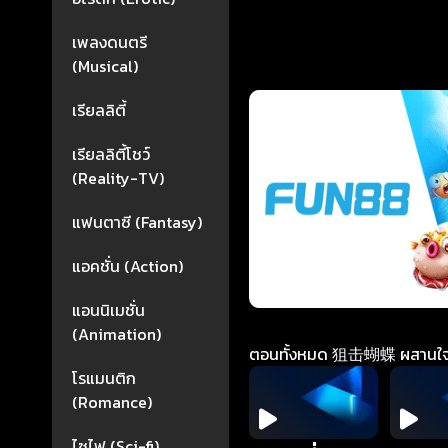
เพลงดนตรี
(Musical)
เรียลลิตี้
เรียลลิตี้โชว์
(Reality-TV)
แฟนตาซี (Fantasy)
แอคชั่น (Action)
แอนนิเมชั่น
(Animation)
ตอนทั้งหมด 狙击蝴蝶 ผสานใจเพื่อ
โรแมนติก
(Romance)
ไซไฟ (Sci-fi)