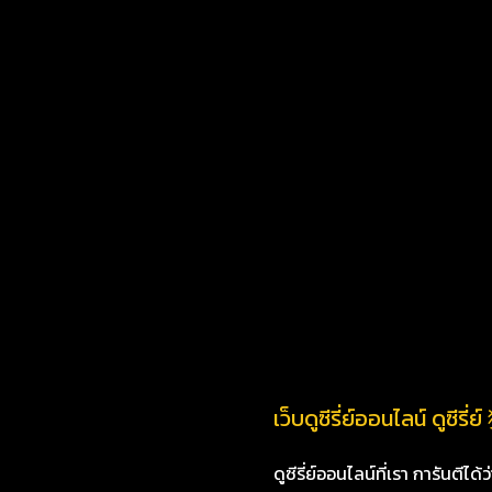
เว็บดูซีรี่ย์ออนไลน์ ดูซีร
ดูซีรี่ย์ออนไลน์ที่เรา การันตีได