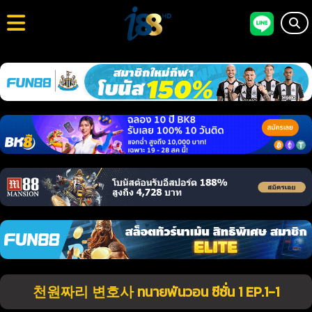
천원짜리 변호사 ทนายพันวอน ซีซั่น 1 EP.1-1