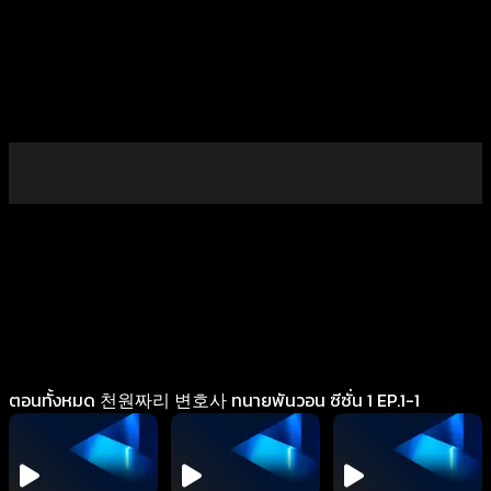
ตอนทั้งหมด 천원짜리 변호사 ทนายพันวอน ซีซั่น 1 EP.1-1