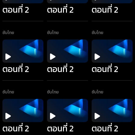
ตอนที่ 2
ตอนที่ 2
ตอนที่ 2
ซับไทย
ซับไทย
ซับไทย
ตอนที่ 2
ตอนที่ 2
ตอนที่ 2
ซับไทย
ซับไทย
ซับไทย
ตอนที่ 2
ตอนที่ 2
ตอนที่ 2