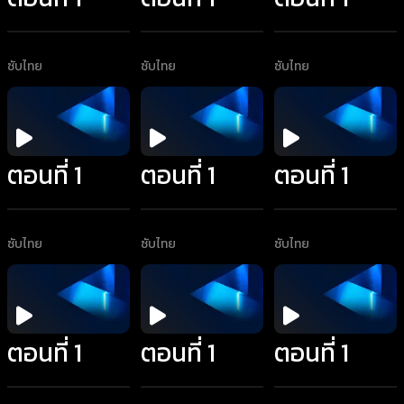
ซับไทย
ซับไทย
ซับไทย
ตอนที่ 1
ตอนที่ 1
ตอนที่ 1
ซับไทย
ซับไทย
ซับไทย
ตอนที่ 1
ตอนที่ 1
ตอนที่ 1