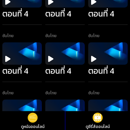
ตอนที่ 4
ตอนที่ 4
ตอนที่ 4
ซับไทย
ซับไทย
ซับไทย
ตอนที่ 4
ตอนที่ 4
ตอนที่ 4
ซับไทย
ซับไทย
ซับไทย
ตอนที่ 4
ตอนที่ 4
ตอนที่ 4
ดูหนังออนไลน์
ดูซีรี่ส์ออนไลน์