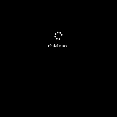
กำลังโหลด...