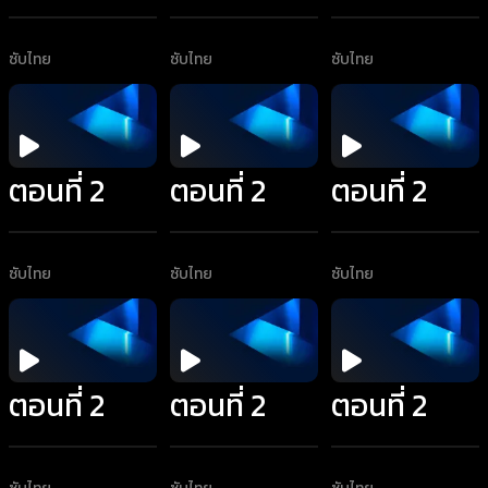
ซับไทย
ซับไทย
ซับไทย
ตอนที่ 2
ตอนที่ 2
ตอนที่ 2
ซับไทย
ซับไทย
ซับไทย
ตอนที่ 2
ตอนที่ 2
ตอนที่ 2