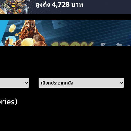
eries)