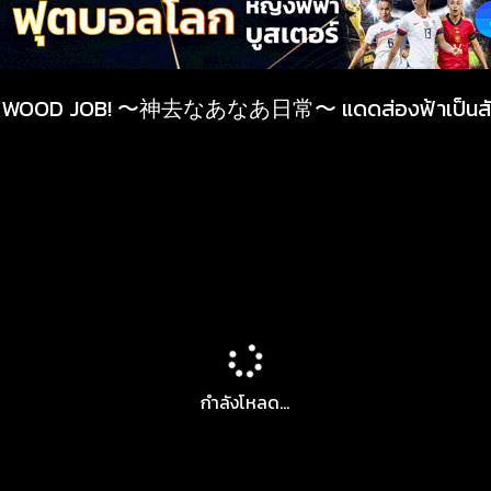
ลน์ WOOD JOB! 〜神去なあなあ日常〜 แดดส่องฟ้าเป็นสั
กำลังโหลด...