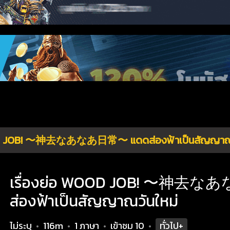
 JOB! 〜神去なあなあ日常〜 แดดส่องฟ้าเป็นสัญญาณวั
เรื่องย่อ WOOD JOB! 〜神去
ส่องฟ้าเป็นสัญญาณวันใหม่
ไม่ระบุ
116m
1 ภาษา
เข้าชม
10
ทั่วไป+
•
•
•
•