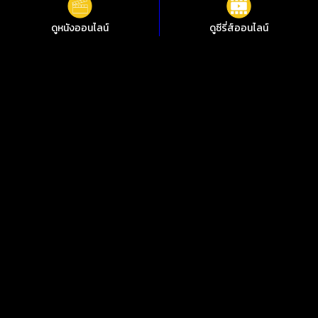
ดูหนังออนไลน์
ดูซีรี่ส์ออนไลน์
ดูหนังออนไลน์ Winnie the Pooh: Blood and Honey วินนี่ เดอะ พูห์
โหด/เห็น/หมี ชัดสุดที่ i88HD
ไม่อยากพลาดการชมหนังใหม่ๆ i88HD มีหนังให้เลือกฟรีมากกว่า
10,000 เรื่อง ทั้งหนังคลาสสิกและหนังใหม่ 2024 มีทั้งเสียงต้นฉบับ
พากย์ไทย ซับไทย เพลิดเพลินกับหนังไทย หนังจีน หนังฝรั่ง หนัง
เกาหลี หนังอินเดีย ซีรีย์ไทย ซีรีย์เกาหลี ซีรีส์ต่างชาติ คมชัด 1080p
ทุกอย่างดูฟรีตลอด 24 ชั่วโมง
ดูหนังออนไลน์ฟรีไม่กระตุก