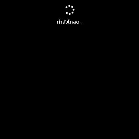
กำลังโหลด...