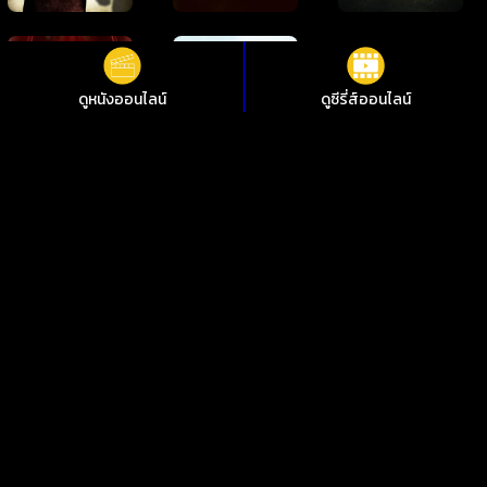
ดูหนังออนไลน์
ดูซีรี่ส์ออนไลน์
ดูหนังออนไลน์ Tremors 3: Back to Perfection ทูตนรกล้านปี 3
เขมือบทะลุดิน ชัดสุดที่ i88HD
ไม่อยากพลาดการชมหนังใหม่ๆ i88HD มีหนังให้เลือกฟรีมากกว่า
10,000 เรื่อง ทั้งหนังคลาสสิกและหนังใหม่ 2024 มีทั้งเสียงต้นฉบับ
พากย์ไทย ซับไทย เพลิดเพลินกับหนังไทย หนังจีน หนังฝรั่ง หนัง
เกาหลี หนังอินเดีย ซีรีย์ไทย ซีรีย์เกาหลี ซีรีส์ต่างชาติ คมชัด 1080p
ทุกอย่างดูฟรีตลอด 24 ชั่วโมง