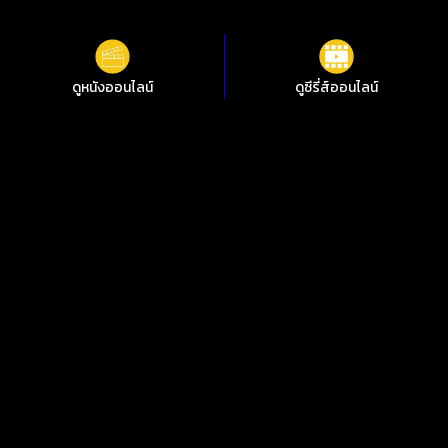
ดูหนังออนไลน์
ดูซีรี่ส์ออนไลน์
ดูหนังออนไลน์ There’s Something Wrong with the Children เกิด
อะไรขึ้นกับเด็กๆ ชัดสุดที่ i88HD
ไม่อยากพลาดการชมหนังใหม่ๆ i88HD มีหนังให้เลือกฟรีมากกว่า
10,000 เรื่อง ทั้งหนังคลาสสิกและหนังใหม่ 2024 มีทั้งเสียงต้นฉบับ
พากย์ไทย ซับไทย เพลิดเพลินกับหนังไทย หนังจีน หนังฝรั่ง หนัง
เกาหลี หนังอินเดีย ซีรีย์ไทย ซีรีย์เกาหลี ซีรีส์ต่างชาติ คมชัด 1080p
ทุกอย่างดูฟรีตลอด 24 ชั่วโมง