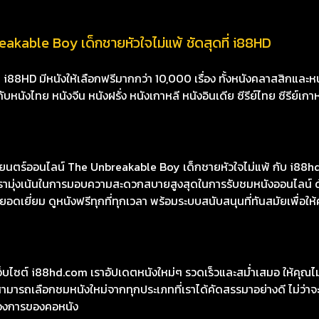
akable Boy เด็กชายหัวใจไม่แพ้ ชัดสุดที่ i88HD
8HD มีหนังให้เลือกฟรีมากกว่า 10,000 เรื่อง ทั้งหนังคลาสสิกและหนั
นังไทย หนังจีน หนังฝรั่ง หนังเกาหลี หนังอินเดีย ซีรีย์ไทย ซีรีย์เกา
ตร์ออนไลน์ The Unbreakable Boy เด็กชายหัวใจไม่แพ้ กับ i88hd.
องเรามุ่งเน้นในการมอบความสะดวกสบายสูงสุดในการรับชมหนังออนไลน์ ด
เยี่ยม ดูหนังฟรีทุกที่ทุกเวลา พร้อมระบบสนับสนุนที่ทันสมัยเพื่อให้
เว็บไซต์ i88hd.com เราอัปเดตหนังใหม่ๆ รวดเร็วและสม่ำเสมอ ให้คุณ
มารถเลือกชมหนังใหม่จากทุกประเภทที่เราได้คัดสรรมาอย่างดี ไม่ว่าจะเ
องการของคอหนัง