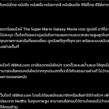
นังไทย หนังจีน หนังฝรั่ง หนังเกาหลี หนังอินเดีย ซีรีย์ไทย ซีรีย์เกา
ร์ออนไลน์ The Super Mario Galaxy Movie เดอะ ซูเปอร์ มาริโอ กาแ
และไม่สะดุด เว็บไซต์ของเรามุ่งเน้นในการมอบความสะดวกสบายสูงสุดใน
ุณภาพการสตรีมที่ยอดเยี่ยม ดูหนังฟรีทุกที่ทุกเวลา พร้อมระบบสนับสนุน
อย่างเต็มที่
เว็บไซต์ i88hd.com เราอัปเดตหนังใหม่ๆ รวดเร็วและสม่ำเสมอ ให้คุณ
มารถเลือกชมหนังใหม่จากทุกประเภทที่เราได้คัดสรรมาอย่างดี ไม่ว่าจะเ
องการของคอหนัง
ว็บไซต์ i88hd.com โดยไม่ต้องสมัครสมาชิกหรือเสียค่าใช้จ่ายใดๆ เพีย
อดนิยมจาก Netflix ในคุณภาพสูง สามารถเลือกชมได้ตามใจชอบไม่ว่าจะเ
มีให้ครบถ้วน