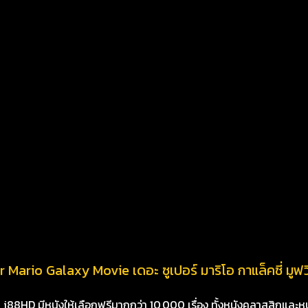
Mario Galaxy Movie เดอะ ซูเปอร์ มาริโอ กาแล็คซี่ มูฟวี่
8HD มีหนังให้เลือกฟรีมากกว่า 10,000 เรื่อง ทั้งหนังคลาสสิกและหนั