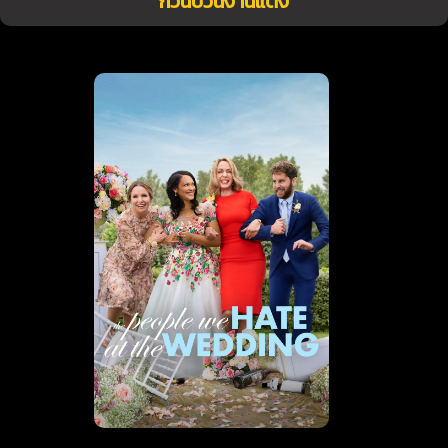
กวนป่วนงานแต่ง