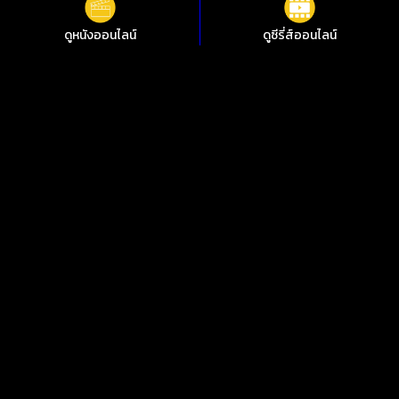
ดูหนังออนไลน์
ดูซีรี่ส์ออนไลน์
ดูหนังออนไลน์ The People We Hate at the Wedding ครอบครัว
กวนป่วนงานแต่ง ชัดสุดที่ i88HD
ไม่อยากพลาดการชมหนังใหม่ๆ i88HD มีหนังให้เลือกฟรีมากกว่า
10,000 เรื่อง ทั้งหนังคลาสสิกและหนังใหม่ 2024 มีทั้งเสียงต้นฉบับ
พากย์ไทย ซับไทย เพลิดเพลินกับหนังไทย หนังจีน หนังฝรั่ง หนัง
เกาหลี หนังอินเดีย ซีรีย์ไทย ซีรีย์เกาหลี ซีรีส์ต่างชาติ คมชัด 1080p
ทุกอย่างดูฟรีตลอด 24 ชั่วโมง
ดูหนังออนไลน์ฟรีไม่กระตุก