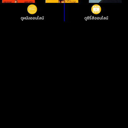
ดูหนังออนไลน์
ดูซีรี่ส์ออนไลน์
ดูหนังออนไลน์ The Last Voyage of the Demeter การเดินทางครั้ง
สุดท้ายของเดอมิเทอร์ ชัดสุดที่ i88HD
ไม่อยากพลาดการชมหนังใหม่ๆ i88HD มีหนังให้เลือกฟรีมากกว่า
10,000 เรื่อง ทั้งหนังคลาสสิกและหนังใหม่ 2024 มีทั้งเสียงต้นฉบับ
พากย์ไทย ซับไทย เพลิดเพลินกับหนังไทย หนังจีน หนังฝรั่ง หนัง
เกาหลี หนังอินเดีย ซีรีย์ไทย ซีรีย์เกาหลี ซีรีส์ต่างชาติ คมชัด 1080p
ทุกอย่างดูฟรีตลอด 24 ชั่วโมง
ดูหนังออนไลน์ฟรีไม่กระตุก