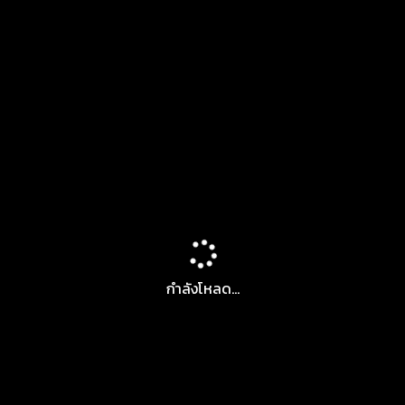
กำลังโหลด...