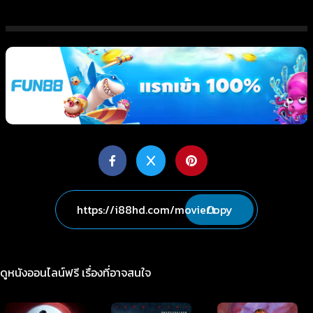
Copy
ดูหนังออนไลน์ฟรี เรื่องที่อาจสนใจ