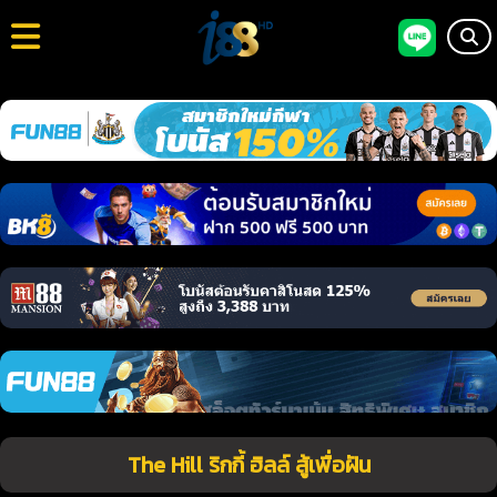
The Hill ริกกี้ ฮิลล์ สู้เพื่อฝัน