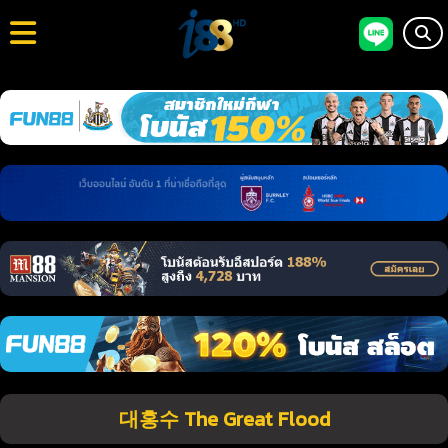
대홍수 The Great Flood