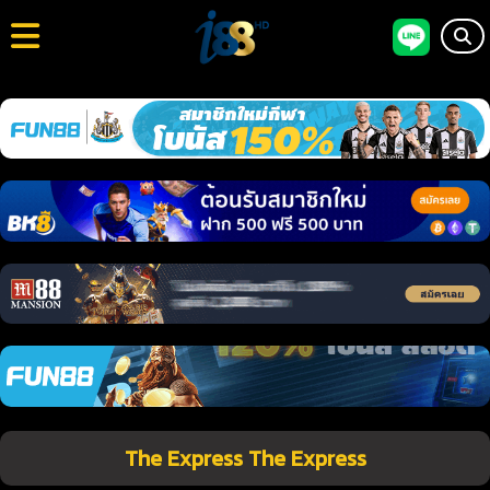
The Express The Express