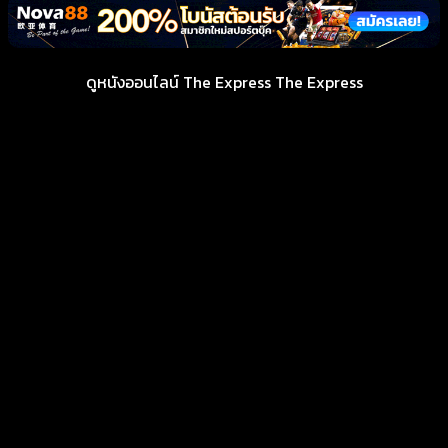
ดูหนังออนไลน์ The Express The Express