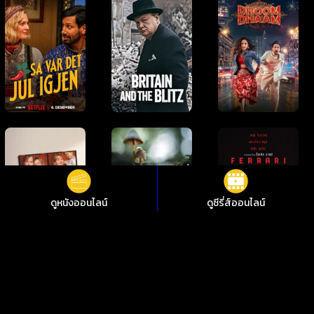
ดูหนังออนไลน์
ดูซีรี่ส์ออนไลน์
ดูหนังออนไลน์ The Express The Express ชัดสุดที่ i88HD