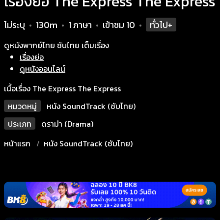
เรื่องย่อ The Express The Express
ไม่ระบุ
130m
1 ภาษา
เข้าชม
10
ทั่วไป+
•
•
•
•
ดูหนังพากย์ไทย ซับไทย เต็มเรื่อง
เรื่องย่อ
ดูหนังออนไลน์
เนื้อเรื่อง The Express The Express
หมวดหมู่
หนัง SoundTrack (ซับไทย)
ประเภท
ดราม่า (Drama)
หน้าแรก
หนัง SoundTrack (ซับไทย)