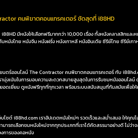
ractor คนพิฆาตคอนแทรคเตอร์ ชัดสุดที่ i88HD
8HD มีหนังให้เลือกฟรีมากกว่า 10,000 เรื่อง ทั้งหนังคลาสสิกและหนั
นังไทย หนังจีน หนังฝรั่ง หนังเกาหลี หนังอินเดีย ซีรีย์ไทย ซีรีย์เกา
นตร์ออนไลน์ The Contractor คนพิฆาตคอนแทรคเตอร์ กับ i88hd.c
องเรามุ่งเน้นในการมอบความสะดวกสบายสูงสุดในการรับชมหนังออนไลน์ ด
เยี่ยม ดูหนังฟรีทุกที่ทุกเวลา พร้อมระบบสนับสนุนที่ทันสมัยเพื่อให้
เว็บไซต์ i88hd.com เราอัปเดตหนังใหม่ๆ รวดเร็วและสม่ำเสมอ ให้คุณ
มารถเลือกชมหนังใหม่จากทุกประเภทที่เราได้คัดสรรมาอย่างดี ไม่ว่าจะเ
องการของคอหนัง