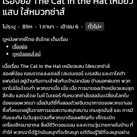
เรื่องย่อ The Cat in the Hat เหมียว
แสบ ใส่หมวกซ่าส์
ไม่ระบุ
81m
1 ภาษา
เข้าชม
6
ทั่วไป+
•
•
•
•
ดูหนังพากย์ไทย ซับไทย เต็มเรื่อง
เรื่องย่อ
ดูหนังออนไลน์
เนื้อเรื่อง The Cat in the Hat เหมียวแสบ ใส่หมวกซ่าส์
สองพี่น้อง คอนราดและแซลลี่ (สเปนเซอร์ เบรสลิน และดาโคต้า
แฟนนิ่ง) อยู่บ้านกันตามลำพังกับเจ้าปลาน้อย ข้างนอกฝนตก พวก
เขาไม่มีอะไรจะทำ พวกเขาเบื่อ เบื่อ เบื่อ การมาของเจ้าเหมียวแสบสุด
ลึกลับ แสดงโดย ไมค์ ไมเยอร์ กับหมวกซ่าส์ของมันเปลี่ยนโลกใบ
น้อยของพวกเขา เมื่อมันตีซี้ทั้งสองด้วยจินตนาการของพวกเขาเอง
ซึ่งทั้งหมดอยู่ในรายการของความสนุกสนาน เกมสุดมันส์ และ การมี
กันและกัน ในวันสุดป่วนที่พวกเขาต้องเผชิญกับ เค๊กระเบิด
เครื่องจักรมายากล สิ่งมีชีวิตจอมฉงน และความวุ่นวายภายในบ้าน ที่
ทำให้ พวกเขาได้รู้ว่ามันสนุกที่จะรักสนุก แต้ต้องรู้วิธีที่จะสนุกอย่าง