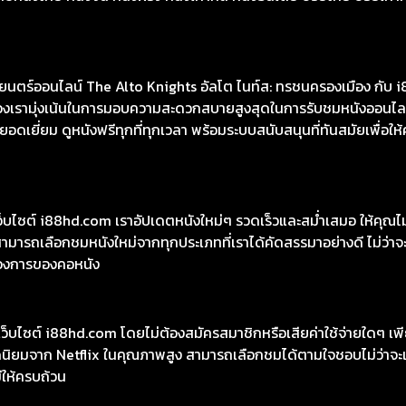
ตร์ออนไลน์ The Alto Knights อัลโต ไนท์ส: ทรชนครองเมือง กับ i
ต์ของเรามุ่งเน้นในการมอบความสะดวกสบายสูงสุดในการรับชมหนังออนไลน
เยี่ยม ดูหนังฟรีทุกที่ทุกเวลา พร้อมระบบสนับสนุนที่ทันสมัยเพื่อให้
เว็บไซต์ i88hd.com เราอัปเดตหนังใหม่ๆ รวดเร็วและสม่ำเสมอ ให้คุณ
มารถเลือกชมหนังใหม่จากทุกประเภทที่เราได้คัดสรรมาอย่างดี ไม่ว่าจะเ
องการของคอหนัง
ว็บไซต์ i88hd.com โดยไม่ต้องสมัครสมาชิกหรือเสียค่าใช้จ่ายใดๆ เพีย
อดนิยมจาก Netflix ในคุณภาพสูง สามารถเลือกชมได้ตามใจชอบไม่ว่าจะเ
มีให้ครบถ้วน