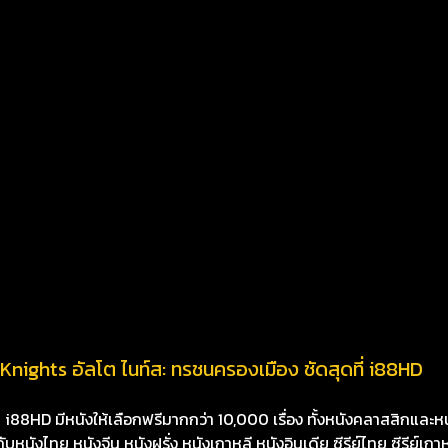
Knights อัลโต ไนท์ส: ทรชนครองเมือง ชัดสุดที่ i88HD
8HD มีหนังให้เลือกฟรีมากกว่า 10,000 เรื่อง ทั้งหนังคลาสสิกและหนั
นังไทย หนังจีน หนังฝรั่ง หนังเกาหลี หนังอินเดีย ซีรีย์ไทย ซีรีย์เกา