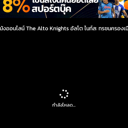
หนังออนไลน์ The Alto Knights อัลโต ไนท์ส: ทรชนครองเม
กำลังโหลด...