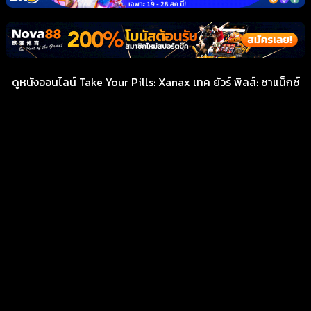
ดูหนังออนไลน์ Take Your Pills: Xanax เทค ยัวร์ พิลส์: ซาแน็กซ์