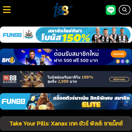
Take Your Pills: Xanax เทค ยัวร์ พิลส์: ซาแน็กซ์