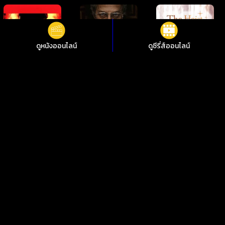
ดูหนังออนไลน์
ดูซีรี่ส์ออนไลน์
ดูหนังออนไลน์ Strawberry Shortcake’s Spring Spectacular ฤดู
ใบไม้ผลิแสนพิเศษของสตอเบอรี่ชอร์ทเค้ก ชัดสุดที่ i88HD
ไม่อยากพลาดการชมหนังใหม่ๆ i88HD มีหนังให้เลือกฟรีมากกว่า
10,000 เรื่อง ทั้งหนังคลาสสิกและหนังใหม่ 2024 มีทั้งเสียงต้นฉบับ
พากย์ไทย ซับไทย เพลิดเพลินกับหนังไทย หนังจีน หนังฝรั่ง หนัง
เกาหลี หนังอินเดีย ซีรีย์ไทย ซีรีย์เกาหลี ซีรีส์ต่างชาติ คมชัด 1080p
ทุกอย่างดูฟรีตลอด 24 ชั่วโมง