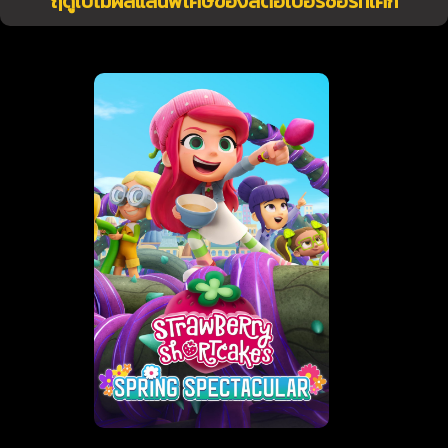
ฤดูใบไม้ผลิแสนพิเศษของสตอเบอรี่ชอร์ทเค้ก