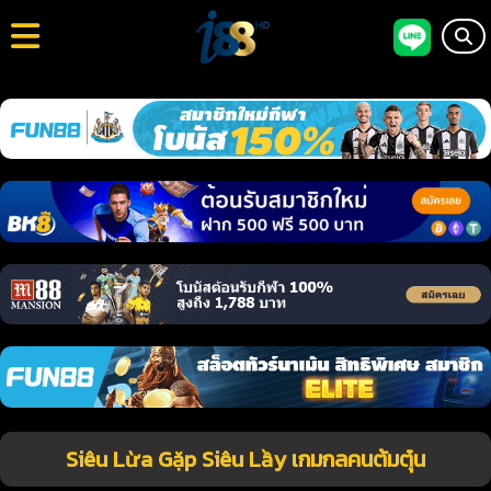
Siêu Lừa Gặp Siêu Lầy เกมกลคนต้มตุ๋น