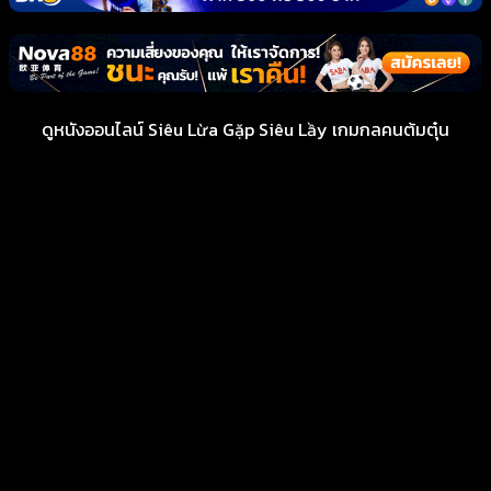
ดูหนังออนไลน์ Siêu Lừa Gặp Siêu Lầy เกมกลคนต้มตุ๋น