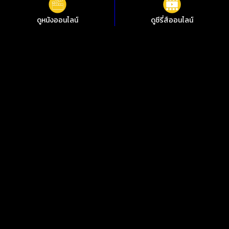
ดูหนังออนไลน์
ดูซีรี่ส์ออนไลน์
ดูหนังออนไลน์ Relax, I’m from the Future รีแลกซ์ ไอม์ฟรอมเดอะ
ฟิวเจอร์ ชัดสุดที่ i88HD
ไม่อยากพลาดการชมหนังใหม่ๆ i88HD มีหนังให้เลือกฟรีมากกว่า
10,000 เรื่อง ทั้งหนังคลาสสิกและหนังใหม่ 2024 มีทั้งเสียงต้นฉบับ
พากย์ไทย ซับไทย เพลิดเพลินกับหนังไทย หนังจีน หนังฝรั่ง หนัง
เกาหลี หนังอินเดีย ซีรีย์ไทย ซีรีย์เกาหลี ซีรีส์ต่างชาติ คมชัด 1080p
ทุกอย่างดูฟรีตลอด 24 ชั่วโมง
ดูหนังออนไลน์ฟรีไม่กระตุก