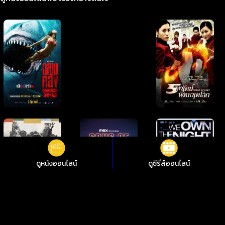
ดูหนังออนไลน์
ดูซีรี่ส์ออนไลน์