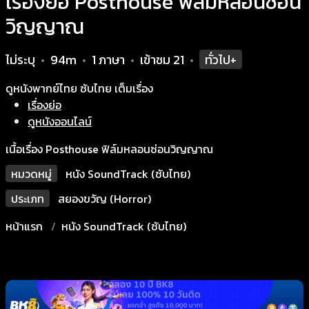
เรื่องย่อ Posthouse ฟิล์มหลอนซ่อน
วิญญาณ
ไม่ระบุ
94m
1 ภาษา
เข้าชม
21
ทั่วไป+
•
•
•
•
ดูหนังพากย์ไทย ซับไทย เต็มเรื่อง
เรื่องย่อ
ดูหนังออนไลน์
เนื้อเรื่อง Posthouse ฟิล์มหลอนซ่อนวิญญาณ
หมวดหมู่
หนัง SoundTrack (ซับไทย)
ประเภท
สยองขวัญ (Horror)
หน้าแรก
หนัง SoundTrack (ซับไทย)