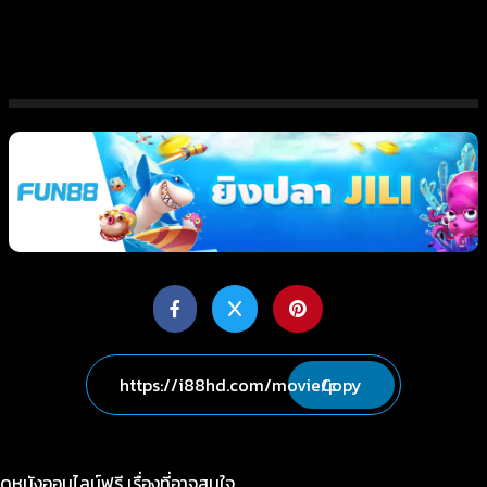
Copy
ดูหนังออนไลน์ฟรี เรื่องที่อาจสนใจ