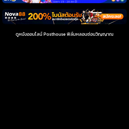
ดูหนังออนไลน์ Posthouse ฟิล์มหลอนซ่อนวิญญาณ