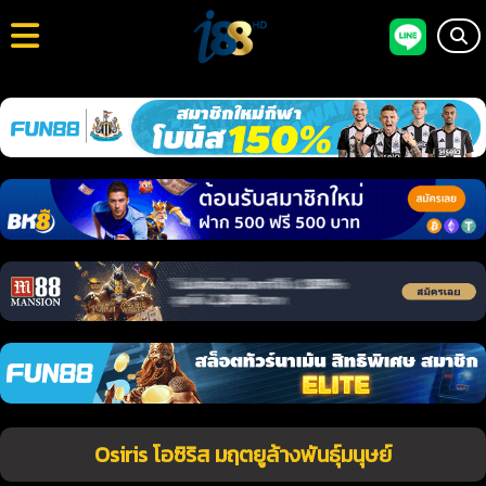
Osiris โอซิริส มฤตยูล้างพันธุ์มนุษย์