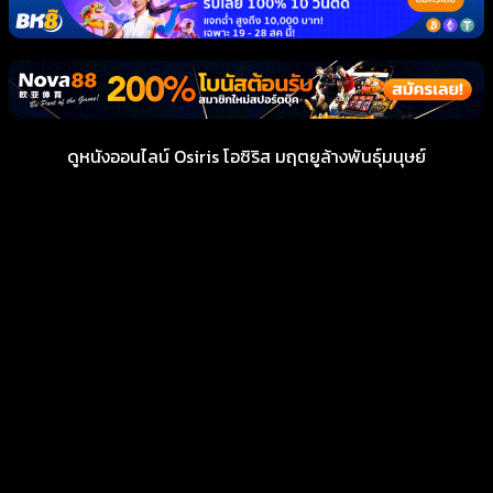
ดูหนังออนไลน์ Osiris โอซิริส มฤตยูล้างพันธุ์มนุษย์