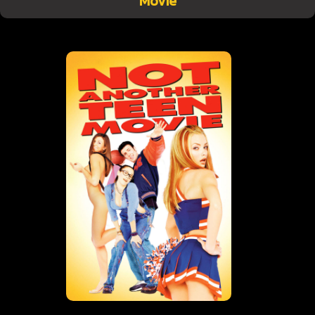
Movie