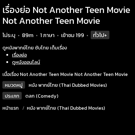
เรื่องย่อ Not Another Teen Movie
Not Another Teen Movie
ไม่ระบุ
89m
1 ภาษา
เข้าชม
199
ทั่วไป+
•
•
•
•
ดูหนังพากย์ไทย ซับไทย เต็มเรื่อง
เรื่องย่อ
ดูหนังออนไลน์
เนื้อเรื่อง Not Another Teen Movie Not Another Teen Movie
หมวดหมู่
หนัง พากย์ไทย (Thai Dubbed Movies)
ประเภท
ตลก (Comedy)
หน้าแรก
หนัง พากย์ไทย (Thai Dubbed Movies)