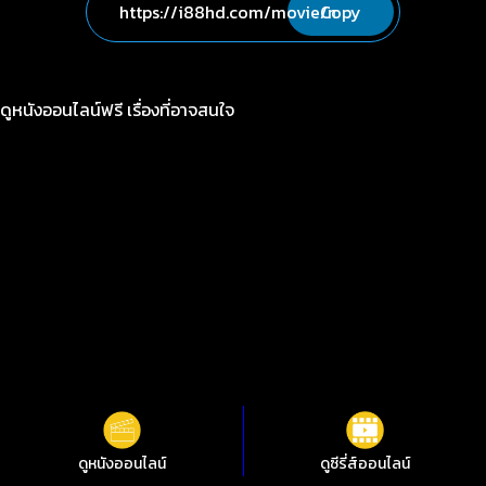
Copy
ดูหนังออนไลน์ฟรี เรื่องที่อาจสนใจ
ดูหนังออนไลน์
ดูซีรี่ส์ออนไลน์